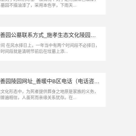
墓园不描油漆了，采用本色字，下雨天...
廊坊至善园公墓联系方式_施孝生态文化陵园地址（电话咨询）
时间段不必择日，
时间段就是清明节前后在坟墓上添...
廊坊至善园陵园网址_善暖中B区电话（电话咨询）
数文化形态中，为死者提供葬身之地原是家族的义务，
普遍相信，人虽死而亲缘关系犹存。在...