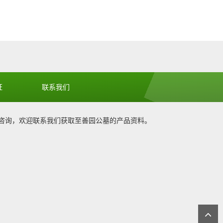
善德东B区电话
施孝园墓地怎么样
证
联系我们
至善园公墓
咨询，欢迎联系我们获取
至善园公墓
的产品资料。
1
施孝园墓园
善暖中B区