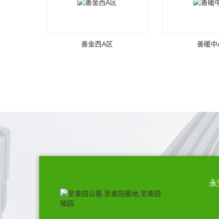
善金西A区
善暖中
永