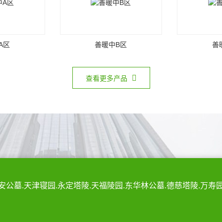
A区
善暖中B区
善
查看更多产品
安公墓.天津寝园.永定塔陵.天福陵园.东华林公墓.德慈塔陵.万寿