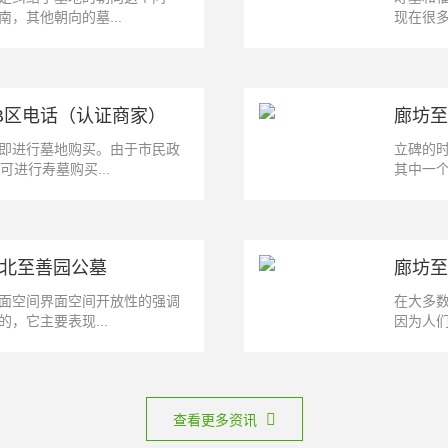
，其他朝向的墓...
现在很多
B区电话（认证商家）
即进行墓地购买。由于市民政
立碑的时间 在风水择日上，一年当中有两个
进行寿墓购买...
其中一个
河北至善园公墓
面空间界面空间开放性的强调
在大多
，它主要表现...
因为人们
查看更多资讯