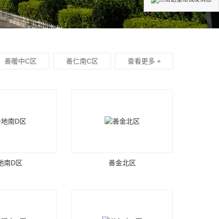
善暖中C区
善仁南C区
查看更多 +
地南D区
善金北区