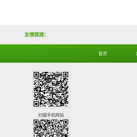
霸州
张小姐
善地南
天津
李小姐
施孝
友情链接：
首页
西青
刘小姐
善暖中
霸州
陈先生
善德南
扫描手机网站
霸州
刘先生
善暖中