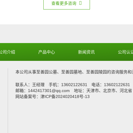
D区电话
西青
李小姐
查看更多咨询
生态文化陵园地点
西青
陈先生
公司介绍
产品中心
新闻资讯
公司认
C区
河北
刘小姐
本公司从事
至善园公墓
、
至善园墓地
、
至善园陵园
的咨询服务和
联系人：王经理 手机：13602122631 电话：1360212263
B区
天津
赵先生
邮箱：1442417301@qq.com 地址：天津市、北京市、河北省
网站备案号：津ICP备2024020418号-13
A区
廊坊
徐小姐