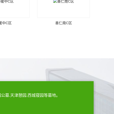
暖中C区
善仁南C区
园公墓.天津憩园.西城寝园等墓地。