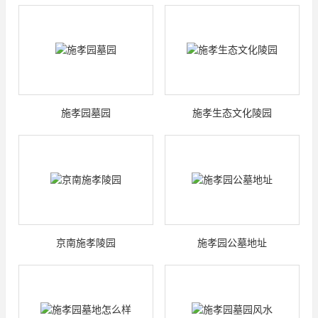
施孝园墓园
施孝生态文化陵园
京南施孝陵园
施孝园公墓地址