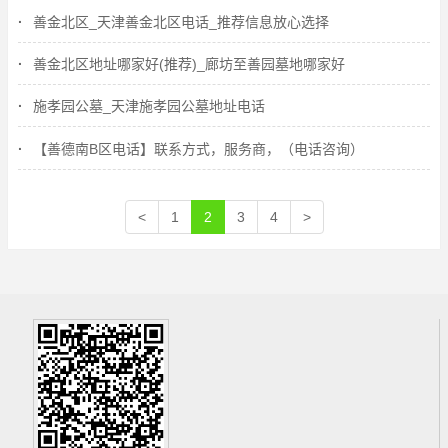
善金北区_天津善金北区电话_推荐信息放心选择
善金北区地址哪家好(推荐)_廊坊至善园墓地哪家好
施孝园公墓_天津施孝园公墓地址电话
【善德南B区电话】联系方式，服务商，（电话咨询）
<
1
2
3
4
>