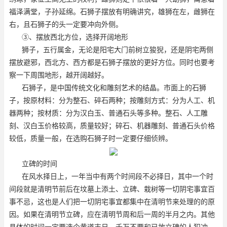
福泽满堂，子孙延绵。石狮子摆放有明确讲究，雄狮在左，雌狮在
右，且石狮子的头一定要冲向外侧。
③、摆放西北方位，选择开阔地形
狮子，五行属金，无论是阳宅大门前树立狻猊，还是阴宅两侧
摆放避邪，西北方、西方都是石狮子摆放的更好方位。同时也要考
察一下周围地形，越开阔越好。
石狮子，是中国传统文化和雕刻艺术的结晶。市面上的石狮
子，按原材料：分为整石、碎石两种；按雕刻方式：分为人工、机
器两种；按材质：分为汉白玉、普通石头等多种。整石、人工雕
刻、汉白玉价格较高，质量较好；碎石、机器雕刻、普通石头价格
较低，质量一般，在选购石狮子时一定要仔细侦辨。
立碑的时间
在风水择日上，一年当中有两个时间段不必择日，其中一个时
间段就是清明节前后在坟墓上添土、立碑、栽树等一切阴宅事宜百
事不忌，这也是人们把一切阴宅事宜都集中在清明节来处理的的原
因。如果在清明节立碑，应在清明节周和后一周的半月之内。其他
具体的时间一定要选个黄道吉日，千万不要和已故立碑的人犯冲，