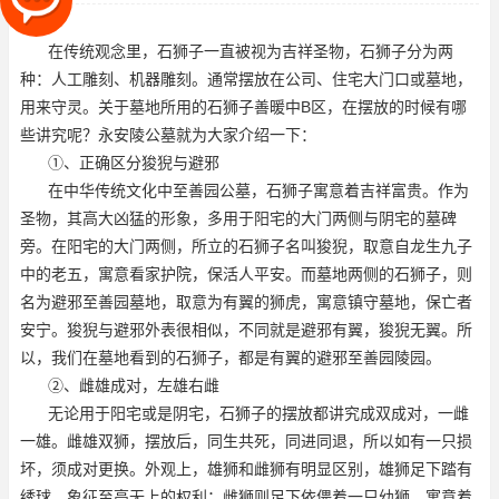
公墓就为大家介绍一下：①、
在传统观念里，石狮子一直被视为吉祥圣物，石狮子分为两
种：人工雕刻、机器雕刻。通常摆放在公司、住宅大门口或墓地，
用来守灵。关于墓地所用的石狮子
善暖中B区
，在摆放的时候有哪
些讲究呢？永安陵公墓就为大家介绍一下：
①、正确区分狻猊与避邪
在中华传统文化中
至善园公墓
，石狮子寓意着吉祥富贵。作为
圣物，其高大凶猛的形象，多用于阳宅的大门两侧与阴宅的墓碑
旁。在阳宅的大门两侧，所立的石狮子名叫狻猊，取意自龙生九子
中的老五，寓意看家护院，保活人平安。而墓地两侧的石狮子，则
名为避邪
至善园墓地
，取意为有翼的狮虎，寓意镇守墓地，保亡者
安宁。狻猊与避邪外表很相似，不同就是避邪有翼，狻猊无翼。所
以，我们在墓地看到的石狮子，都是有翼的避邪
至善园陵园
。
②、雌雄成对，左雄右雌
无论用于阳宅或是阴宅，石狮子的摆放都讲究成双成对，一雌
一雄。雌雄双狮，摆放后，同生共死，同进同退，所以如有一只损
坏，须成对更换。外观上，雄狮和雌狮有明显区别，雄狮足下踏有
绣球，象征至高无上的权利；雌狮则足下依偎着一只幼狮，寓意着