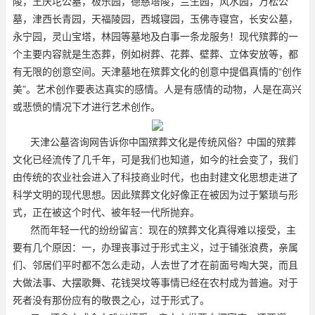
陵，王庆坨公墓，极乐园，德慈塔陵，兰生园，风水园，万松公
墓，津西长青园，天福陵园，西城寝园，玉佛寺寝宫，长安公墓，
永宁园，灵山宝塔，林园等墓地及白事一条龙服务！现代殡葬的一
个主要内容就是生态葬，例如树葬、花葬、壁葬、立体安放等，都
有无限的创意空间。天津墓地在殡葬文化的创意中提倡真情的“创作
美”。艺术创作要表达真实的感情。人是有感情的动物，人是在高兴
或悲愤的情况下才进行艺术创作。
天津公墓咨询网告诉你中国殡葬文化是传统风俗？中国的殡葬
文化已经流传了几千年，可是我们也知道，如今的社会变了，我们
由传统的农业社会进入了科技商业时代，也由封建文化思想走进了
科学文明的现代思想。因此殡葬文化好像正在被因为过于繁琐与形
式，正在被这个时代、被年轻一代所抛弃。
然而年轻一代的纷纷留言：现在的殡葬文化真得难以接受，主
要有几个原因：一，办理丧事过于形式主义，过于铺张浪费，亲属
们、邻居们平时都不怎么走动，人去世了才在前面号啕大哭，而且
大做法事、大摆歌舞、花钱哭坟等事情已经在农村成为普遍。对于
死者没有那份应有的敬畏之心，过于形式了。