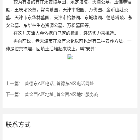
较为有名的有在永安陵墓园，永定塔陵，天津公墓，玉佛寺寝
殿，王庆坨公墓，常青墓园，天津市憩园、万佛园、金币山莊公
墓、天津市东华林墓园、天津市怡静园、东城寝园、德慈塔陵、永
安公墓、东华林生态资源公墓、万松墓园等。
在这儿天津人会依据自己家的标准、经济实力来挑选。
再向前说，老天津市在沒有火化以前也是有二种安葬方法，一
种是挖穴掩埋，回填土后堆起来坟上，叫“安葬”
上一篇：
善德东A区电话_善德东A区电话网址
下一篇：
善金西A区地址_善金西A区地址服务商
联系方式