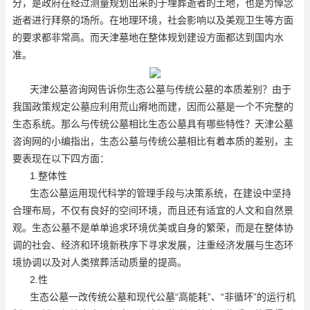
分，是政府在经过测量规划出来的于埋葬逝者的土地，也是为悼念
逝者进行拜祭的场所。在地理环境，社会影响以及美观卫生等方面
的要求都非常高。而天津墓地在整体规划建设方面都达到国内水
准。
天津公墓咨询网告诉你生态公墓与传统公墓的本质差别？由于
我国政策规定公墓应利用荒山瘠地而建，因而公墓是一个不完整的
生态系统。那么与传统公墓相比生态公墓具有哪些特性？天津公墓
咨询网的小编指出，生态公墓与传统公墓相比有着本质的差别，主
要表现在以下四方面：
1.整体性
生态公墓运用现代科学的管理手段与决策系统，在建设中坚持
合理布局，不仅有良好的空间环境，而且还有适宜的人文和自然景
观。生态公墓不是单单追求环境优美或自身的繁荣，而是在整体协
调的社会、经济和环境新秩序下寻求发展，注重经济发展与生态环
境协调以及对人类殡葬活动质量的提高。
2.性
生态公墓一改传统公墓和现代公墓“高能耗”、“非循环”的运行机