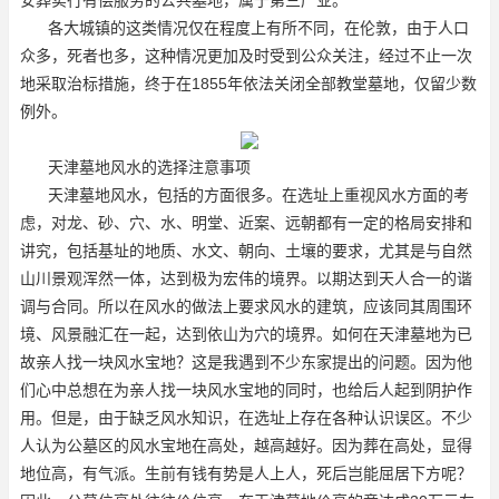
各大城镇的这类情况仅在程度上有所不同，在伦敦，由于人口
众多，死者也多，这种情况更加及时受到公众关注，经过不止一次
地采取治标措施，终于在1855年依法关闭全部教堂墓地，仅留少数
例外。
天津墓地风水的选择注意事项
天津墓地风水，包括的方面很多。在选址上重视风水方面的考
虑，对龙、砂、穴、水、明堂、近案、远朝都有一定的格局安排和
讲究，包括基址的地质、水文、朝向、土壤的要求，尤其是与自然
山川景观浑然一体，达到极为宏伟的境界。以期达到天人合一的谐
调与合同。所以在风水的做法上要求风水的建筑，应该同其周围环
境、风景融汇在一起，达到依山为穴的境界。如何在天津墓地为已
故亲人找一块风水宝地？这是我遇到不少东家提出的问题。因为他
们心中总想在为亲人找一块风水宝地的同时，也给后人起到阴护作
用。但是，由于缺乏风水知识，在选址上存在各种认识误区。不少
人认为公墓区的风水宝地在高处，越高越好。因为葬在高处，显得
地位高，有气派。生前有钱有势是人上人，死后岂能屈居下方呢？