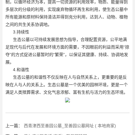
制，以循环经济为本，提高一切资源的利用效率，物质、能量得到
多层次的分级的利用，实现废弃物循环再生和利用，使生态公墓中
所有能源和原材料保持清洁并得到充分利用，达到人、动物、植物
之间的共生关系协调地。
3.持续性
生态公墓以可持续发展思想为指导，合理配置资源，公平地满
足现代与后代在发展和环境方面的需要，不因眼前的利益而采用“掠
夺”的方式促进公墓暂时的“繁荣”，以保证其健康、持续、协调地发
展。
4.和谐性
生态公墓的和谐性不仅反映在人与自然关系上，更重要的是反
映在人与人的关系上。生态公墓是一个优美的园林环境，更是一个
满足人类殡葬需求、文化气息浓郁、富有生机与活力的生态环境。
上一篇：
西青津西至善园公墓_至善园公墓网址 ( 本地商家)