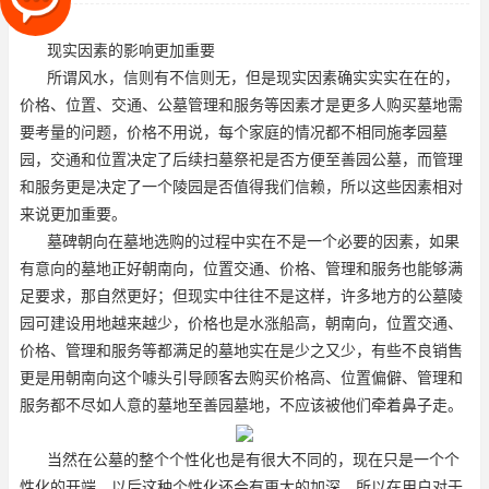
都不相同，交通和位置决定了
现实因素的影响更加重要
所谓风水，信则有不信则无，但是现实因素确实实实在在的，
价格、位置、交通、公墓管理和服务等因素才是更多人购买墓地需
要考量的问题，价格不用说，每个家庭的情况都不相同
施孝园墓
园
，交通和位置决定了后续扫墓祭祀是否方便
至善园公墓
，而管理
和服务更是决定了一个陵园是否值得我们信赖，所以这些因素相对
来说更加重要。
墓碑朝向在墓地选购的过程中实在不是一个必要的因素，如果
有意向的墓地正好朝南向，位置交通、价格、管理和服务也能够满
足要求，那自然更好；但现实中往往不是这样，许多地方的公墓陵
园可建设用地越来越少，价格也是水涨船高，朝南向，位置交通、
价格、管理和服务等都满足的墓地实在是少之又少，有些不良销售
更是用朝南向这个噱头引导顾客去购买价格高、位置偏僻、管理和
服务都不尽如人意的墓地
至善园墓地
，不应该被他们牵着鼻子走。
当然在公墓的整个个性化也是有很大不同的，现在只是一个个
性化的开端，以后这种个性化还会有更大的加深，所以在用户对于