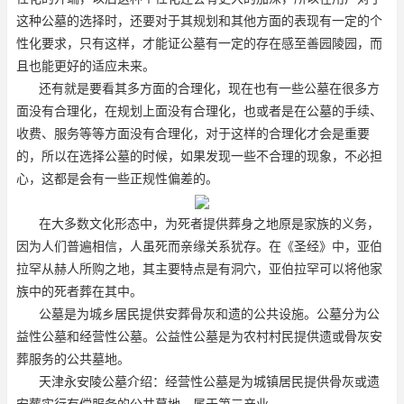
这种公墓的选择时，还要对于其规划和其他方面的表现有一定的个
性化要求，只有这样，才能证公墓有一定的存在感
至善园陵园
，而
且也能更好的适应未来。
还有就是要看其多方面的合理化，现在也有一些公墓在很多方
面没有合理化，在规划上面没有合理化，也或者是在公墓的手续、
收费、服务等等方面没有合理化，对于这样的合理化才会是重要
的，所以在选择公墓的时候，如果发现一些不合理的现象，不必担
心，这都是会有一些正规性偏差的。
在大多数文化形态中，为死者提供葬身之地原是家族的义务，
因为人们普遍相信，人虽死而亲缘关系犹存。在《圣经》中，亚伯
拉罕从赫人所购之地，其主要特点是有洞穴，亚伯拉罕可以将他家
族中的死者葬在其中。
公墓是为城乡居民提供安葬骨灰和遗的公共设施。公墓分为公
益性公墓和经营性公墓。公益性公墓是为农村村民提供遗或骨灰安
葬服务的公共墓地。
天津永安陵公墓介绍：经营性公墓是为城镇居民提供骨灰或遗
安葬实行有偿服务的公共墓地，属于第三产业。