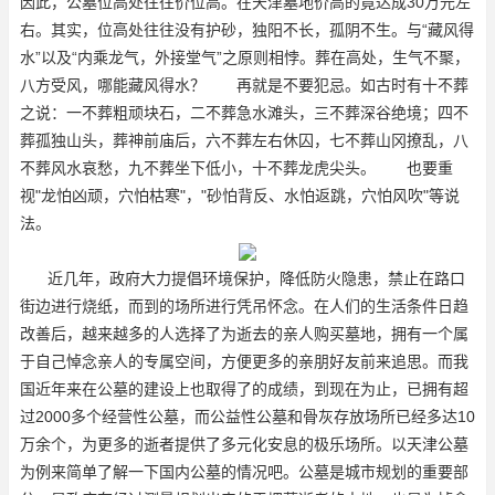
因此，公墓位高处往往价位高。在天津墓地价高的竟达成30万元左
右。其实，位高处往往没有护砂，独阳不长，孤阴不生。与“藏风得
水”以及“内乘龙气，外接堂气”之原则相悖。葬在高处，生气不聚，
八方受风，哪能藏风得水？ 再就是不要犯忌。如古时有十不葬
之说：一不葬粗顽块石，二不葬急水滩头，三不葬深谷绝境；四不
葬孤独山头，葬神前庙后，六不葬左右休囚，七不葬山冈撩乱，八
不葬风水哀愁，九不葬坐下低小，十不葬龙虎尖头。 也要重
视"龙怕凶顽，穴怕枯寒"，"砂怕背反、水怕返跳，穴怕风吹"等说
法。
近几年，政府大力提倡环境保护，降低防火隐患，禁止在路口
街边进行烧纸，而到的场所进行凭吊怀念。在人们的生活条件日趋
改善后，越来越多的人选择了为逝去的亲人购买墓地，拥有一个属
于自己悼念亲人的专属空间，方便更多的亲朋好友前来追思。而我
国近年来在公墓的建设上也取得了的成绩，到现在为止，已拥有超
过2000多个经营性公墓，而公益性公墓和骨灰存放场所已经多达10
万余个，为更多的逝者提供了多元化安息的极乐场所。以天津公墓
为例来简单了解一下国内公墓的情况吧。公墓是城市规划的重要部