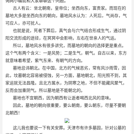
询网小编就和大家聊聊这个问题。
古人有云：坐北朝南，皇帝位；坐西向东，富贵家。而现在的
墓地大多是坐西向东的朝向，墓地风水认为：人死后，气尚存，气
可应人，亦可扰人。
也就是说，死者下葬后，真气会与穴气结合形成生气，通过阴
阳交流形成的途径，在冥冥中会影响，左右在世亲人的气运。
所以，墓地风水有很多讲究，而墓地的朝向的选择更是重点。
这个气有两个含义：一是风势；二是生气，朝气。自古以来，东方
就意味着希望，紫气东来、有朝气的方向。
墓地忌讳朝北。在中国，北方的气候恶劣，常有风沙雨雪，因
此，坟墓朝北容易被侵蚀，另一方面，墓地朝北，阳光照不到，其
家运就无法昌隆。且北方属水，为阴寒之地，不但不能藏风聚气，
反而会加重阴气。所以墓地是不能朝北的。
墓地也不宜朝西，因为朝西有让逝者喝西北风的意味。
因此，墓地的朝向很重要，要么朝南，要么朝东，尽量不要朝
北朝西！
这儿我也要说一下有关安葬。天津市有许多墓园，针对公墓的