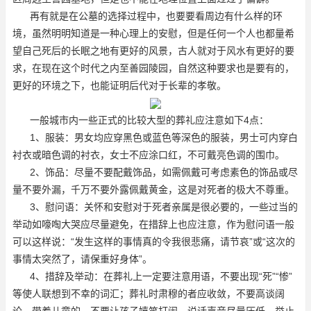
再有就是在公墓的选择过程中，也要要看周边有什么样的环
境，虽然明明知道是一种心理上的安慰，但是任何一个人也都量希
望自己死后的长眠之地有更好的风景，古人就对于风水有更好的要
求，在现在这个时代之内
至善园陵园
，自然这种要求也是要有的，
更好的环境之下，也能证明后代对于长辈的孝敬。
一般城市内一些正式的比较大型的葬礼应注意如下4点：
1、服装：男女均应穿黑色或蓝色等深色的服装，男士可内穿白
衬衣或暗色调的衬衣，女士不应涂口红，不可戴亮色调的围巾。
2、饰品：尽量不要配戴饰品，如需佩戴可考虑素色的饰品或尽
量不要外漏，千万不要外露佩戴黄金，这是对死者的极大不尊重。
3、慰问语：关怀和安慰对于死者亲属是很必要的，一些过当的
举动如嚎啕大哭应尽量避免，在措辞上也应注意，作为慰问语一般
可以这样说：“发生这样的事情真的令我很悲痛，请节哀”或“这次的
事情太突然了，请保重好身体”。
4、措辞及举动：在葬礼上一定要注意用语，不要出现“死”“惨”
等使人联想到不幸的词汇；葬礼时肃穆的者应收敛，不要高谈阔
论。带着儿童的，不要让孩子嬉笑打闹，说话声音尽量压低，举止