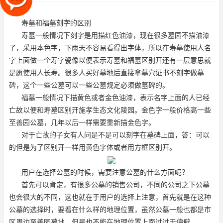
开还有一层意思就是愿使用人
寿墓和福墓刻字的区别
寿墓一般情况下刻字是用描红色油漆，现在很多墓园不描油漆
了，采用本色字，下雨天不容易看得出字体，所以在寿墓使用人名
字上面做一个寿字瓷像以便表示寿墓和福墓区别开还有一层意思就
是愿使用人长寿。很多人买好墓地后直接拿墓穴证书不刻字做墓
碑，这个一些公墓可以一些公墓规定必须做墓碑的。
福墓一般情况下描黄色或者金色油漆，表示名字上面的人已经
亡故以便和寿墓区别开
施孝生态文化陵园
。金色字一般价格高一些
至善园公墓
，几年以后一样需要重新描金色字。
对于亡故的子女有人问是不是可以刻字在墓碑上面，答：可以
的但是为了区别开一样用黄色字体或者用方框区别开。
用户在选择公墓的时候，需要注意公墓的什么方面呢？
首先可以肯定，有很多公墓的销售公司，不同的公司之下公墓
也会很大的不同，这也就在于用户的选择上注意，首先就是在这种
公墓的选择时，要看在什么样的地理位置，虽然公墓一般也都是市
区周边
至善园墓地
，但是也不能在地理位置上面过过于偏僻。