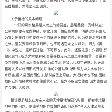
轻缓稳重，才能显示出诚意。
关于墓地的风水问题：
一个好的风水格局是来龙之气势要盛，层层叠叠，秀峰林立；
公墓两侧要有龙虎护砂，明堂开阔，朝应峰秀拔，消纳砂水有生旺
为宜；密集坟地中要选一个依脉线下来的穴位，因为这是龙气旺盛
之处。这就要靠经验来判断；也不可选在龙之过峡处，因为《葬
书》中说过：童断石过独，不可葬也。此外，还要注意：穴要暖(即
藏风聚气),所选之穴要避风,尽量寻找没有风或风小的位置。尽量避
免穴前有小沟而水流直去,成为牵牛水,导致后代损丁破财。因天津
墓地大多以梯田形式开发,后排的公墓贴近山壁,易为淋头水或射穴
水所害,后人易因此而伤丁,破财或患上奇症。太近树木也不佳,因树
根的延伸而搔扰棺木而使后代不安。坐穴不取空亡线度,因为线度空
亡会使后人败退。
相信很多朋友在为亲人选购天津墓地陵园的时候，都会考虑墓
地朝向的问题，到底墓地的方位朝向该如何选择?今天天津公墓咨