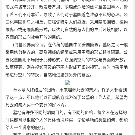
形式与城市分开，散发着严肃、阴森或危险的信号
至善园墓地
，警
示着人们不可靠近，导致了人们对于墓园避之唯恐不及的心理。公
园化墓园则与之相反，它强调吸引人们靠近，采用隐形围墙、植物
隔离带或无隔离的形式，以达到自然的与人们的生活环境相融，以
界面的形式向社会开放的目的。
(2)墓区界面空间。在传统的墓园中
至善园陵园
，墓区之间一般
采用修剪整齐的、高及视线的绿篱或采用围墙的形式将其隔离。公
园化墓园则不局限于此种形式，它强调空间的转换与界面的开放，
如草坪葬，则在视线可及的范围内形成开阔的视野。有时也采用地
形进行空间的转换，自然地过渡到另外的墓区。
墓地是人终结后的归所，用来埋葬死去的亲人。许多人都看到
了这一点，所以他们以正规的方式咨询了公墓的工作人员，希望为
死去的亲人买一个安葬的好地方。
墓地有许多不同的朝向目的，有不同的价格，每个人在选择的
时候都可以根据个人的具体情况购买，无论墓地的类型如何，都能
给人一个满意的服务。
首先，墓地可以为人们自由选择埋葬日，对于墓地也可以有一