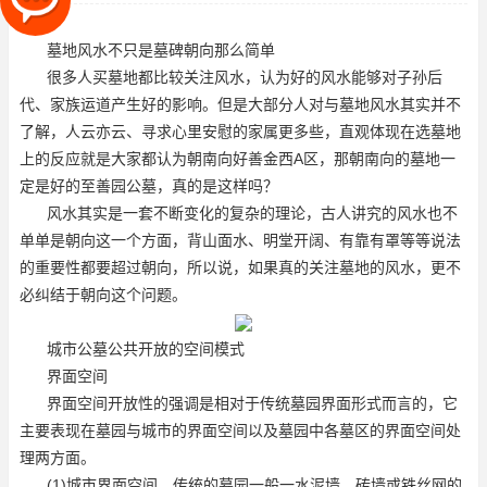
更多些，直观体现在选墓地上
墓地风水不只是墓碑朝向那么简单
很多人买墓地都比较关注风水，认为好的风水能够对子孙后
代、家族运道产生好的影响。但是大部分人对与墓地风水其实并不
了解，人云亦云、寻求心里安慰的家属更多些，直观体现在选墓地
上的反应就是大家都认为朝南向好
善金西A区
，那朝南向的墓地一
定是好的
至善园公墓
，真的是这样吗？
风水其实是一套不断变化的复杂的理论，古人讲究的风水也不
单单是朝向这一个方面，背山面水、明堂开阔、有靠有罩等等说法
的重要性都要超过朝向，所以说，如果真的关注墓地的风水，更不
必纠结于朝向这个问题。
城市公墓公共开放的空间模式
界面空间
界面空间开放性的强调是相对于传统墓园界面形式而言的，它
主要表现在墓园与城市的界面空间以及墓园中各墓区的界面空间处
理两方面。
(1)城市界面空间。传统的墓园一般一水泥墙、砖墙或铁丝网的