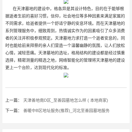
在天津墓地的建设中，格各异是其设计特色，目的在于能够根
据逝者生前的喜好习惯，信仰，社会地位等多种因素来满足家属的
不同需求，给逝者提供一个舒适宁静的安息环境。而在天津墓地的
系列管理服务中，细致周到，热情诚实作为的因素吸引了众多消费
者的关注并积极参观预定。天津墓地力求打造一个逝者安息的，同
时也能给前来拜祭的亲人们营造一个温馨幽静的氛围，让人们放松
心情，减轻悲痛。天津墓地的选址，格局结构的建设都是经过慎重
选择，精密测量的精选之地，网络智能化的管理将天津墓地的建设
更上一个台阶，达到现代化的标准。
上一篇：
天津善地南D区_至善园墓地怎么样 ( 本地商家)
下一篇：
善暖中B区地址服务(推荐)_河北至善园墓地服务