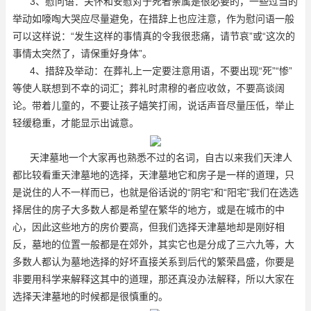
3、慰问语：关怀和安慰对于死者亲属是很必要的，一些过当的
举动如嚎啕大哭应尽量避免，在措辞上也应注意，作为慰问语一般
可以这样说：“发生这样的事情真的令我很悲痛，请节哀”或“这次的
事情太突然了，请保重好身体”。
4、措辞及举动：在葬礼上一定要注意用语，不要出现“死”“惨”
等使人联想到不幸的词汇；葬礼时肃穆的者应收敛，不要高谈阔
论。带着儿童的，不要让孩子嬉笑打闹，说话声音尽量压低，举止
轻缓稳重，才能显示出诚意。
天津墓地一个大家再也熟悉不过的名词，自古以来我们天津人
都比较看重天津墓地的选择，天津墓地它和房子是一样的道理，只
是说住的人不一样而已，也就是俗话说的“阴宅”和“阳宅”我们在选选
择居住的房子大多数人都是希望在繁华的地方，或是在城市的中
心，因此这些地方的房价要高，但我们选择天津墓地却是刚好相
反，墓地的位置一般都是在郊外，其实它也是分成了三六九等，大
多数人都认为墓地选择的好坏直接关系到后代的繁荣昌盛，你要是
非要用科学来解释这其中的道理，那还真没办法解释，所以大家在
选择天津墓地的时候都是很慎重的。