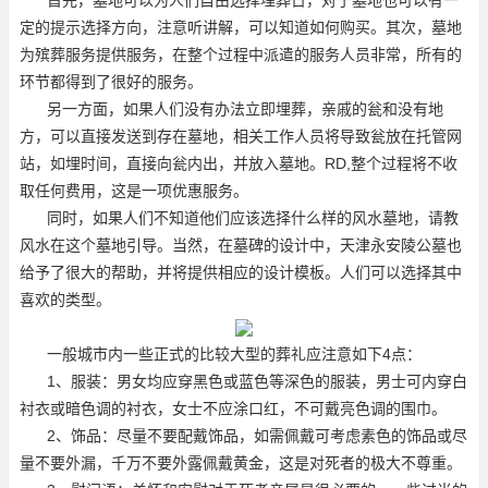
定的提示选择方向，注意听讲解，可以知道如何购买。其次，墓地
为殡葬服务提供服务，在整个过程中派遣的服务人员非常，所有的
环节都得到了很好的服务。
另一方面，如果人们没有办法立即埋葬，亲戚的瓮和没有地
方，可以直接发送到存在墓地，相关工作人员将导致瓮放在托管网
站，如埋时间，直接向瓮内出，并放入墓地。RD,整个过程将不收
取任何费用，这是一项优惠服务。
同时，如果人们不知道他们应该选择什么样的风水墓地，请教
风水在这个墓地引导。当然，在墓碑的设计中，天津永安陵公墓也
给予了很大的帮助，并将提供相应的设计模板。人们可以选择其中
喜欢的类型。
一般城市内一些正式的比较大型的葬礼应注意如下4点：
1、服装：男女均应穿黑色或蓝色等深色的服装，男士可内穿白
衬衣或暗色调的衬衣，女士不应涂口红，不可戴亮色调的围巾。
2、饰品：尽量不要配戴饰品，如需佩戴可考虑素色的饰品或尽
量不要外漏，千万不要外露佩戴黄金，这是对死者的极大不尊重。