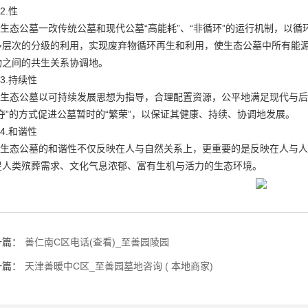
2.性
生态公墓一改传统公墓和现代公墓“高能耗”、“非循环”的运行机制，以
多层次的分级的利用，实现废弃物循环再生和利用，使生态公墓中所有能
物之间的共生关系协调地。
3.持续性
生态公墓以可持续发展思想为指导，合理配置资源，公平地满足现代与后
掠夺”的方式促进公墓暂时的“繁荣”，以保证其健康、持续、协调地发展。
4.和谐性
生态公墓的和谐性不仅反映在人与自然关系上，更重要的是反映在人与人
足人类殡葬需求、文化气息浓郁、富有生机与活力的生态环境。
一篇：
善仁南C区电话(查看)_至善园陵园
一篇：
天津善暖中C区_至善园墓地咨询 ( 本地商家)