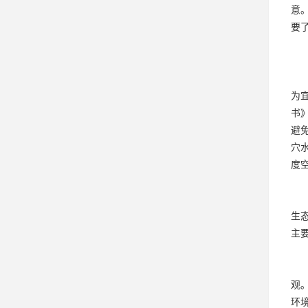
意
要
为
书
避
穴
度
生
主
观
环