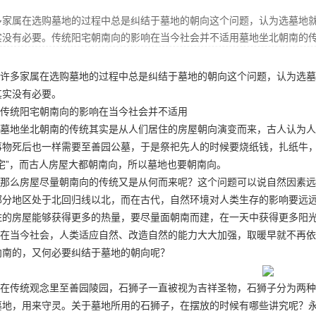
多家属在选购墓地的过程中总是纠结于墓地的朝向这个问题，认为选墓地
实没有必要。传统阳宅朝南向的影响在当今社会并不适用墓地坐北朝南的
许多家属在选购墓地的过程中总是纠结于墓地的朝向这个问题，认为选墓
其实没有必要。
传统阳宅朝南向的影响在当今社会并不适用
墓地坐北朝南的传统其实是从人们居住的房屋朝向演变而来，古人认为人
事物死后也一样需要
至善园公墓
，于是祭祀先人的时候要烧纸钱，扎纸牛，
阳宅”，而古人房屋大都朝南向，所以墓地也要朝南向。
那么房屋尽量朝南向的传统又是从何而来呢？这个问题可以说自然因素远
部分地区处于北回归线以北，而在古代，自然环境对人类生存的影响要远
住的房屋能够获得更多的热量，要尽量面朝南而建，在一天中获得更多阳
在当今社会，人类适应自然、改造自然的能力大大加强，取暖早就不再依
向南的，又何必要纠结于墓地的朝向呢？
在传统观念里
至善园陵园
，石狮子一直被视为吉祥圣物，石狮子分为两种
墓地，用来守灵。关于墓地所用的石狮子，在摆放的时候有哪些讲究呢？