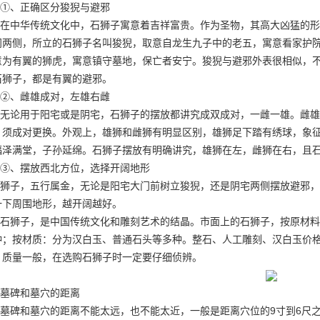
①、正确区分狻猊与避邪
在中华传统文化中，石狮子寓意着吉祥富贵。作为圣物，其高大凶猛的形
门两侧，所立的石狮子名叫狻猊，取意自龙生九子中的老五，寓意看家护
意为有翼的狮虎，寓意镇守墓地，保亡者安宁。狻猊与避邪外表很相似，
石狮子，都是有翼的避邪。
②、雌雄成对，左雄右雌
无论用于阳宅或是阴宅，石狮子的摆放都讲究成双成对，一雌一雄。雌雄
，须成对更换。外观上，雄狮和雌狮有明显区别，雄狮足下踏有绣球，象
福泽满堂，子孙延绵。石狮子摆放有明确讲究，雄狮在左，雌狮在右，且
③、摆放西北方位，选择开阔地形
狮子，五行属金，无论是阳宅大门前树立狻猊，还是阴宅两侧摆放避邪，
一下周围地形，越开阔越好。
石狮子，是中国传统文化和雕刻艺术的结晶。市面上的石狮子，按原材料
种；按材质：分为汉白玉、普通石头等多种。整石、人工雕刻、汉白玉价
，质量一般，在选购石狮子时一定要仔细侦辨。
墓碑和墓穴的距离
墓碑和墓穴的距离不能太远，也不能太近，一般是距离穴位的9寸到6尺