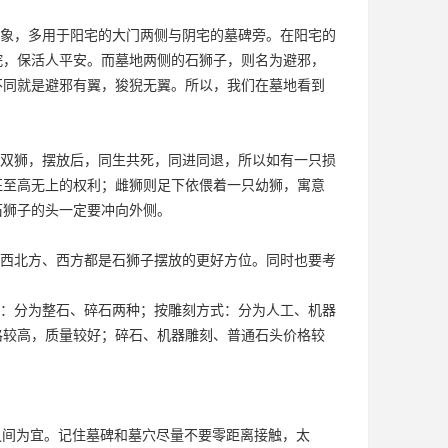
象，多用于阳宅的大门两侧与阴宅的墓碑旁。在阳宅的
院，保活人平安。而墓地两侧的石狮子，则名为避邪，
不同就是避邪有翼，狻猊无翼。所以，我们在墓地看到
双狮，摆放后，同生共死，同进同退，所以如有一只损
征至高无上的权利；雌狮则足下依偎着一只幼狮，寓意
石狮子的头一定要冲向外侧。
西北方、西方都是石狮子摆放的更好方位。同时也要考
：分为整石、碎石两种；按雕刻方式：分为人工、机器
格较高，质量较好；碎石、机器雕刻、普通石头价格较
之间为宜。记住墓碑和墓穴尽量不要零距离接触，太