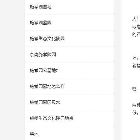
施孝园墓地
大
施孝园墓园
取
的
施孝生态文化陵园
京南施孝陵园
坏
着
施孝园公墓地址
施孝园墓地怎么样
察
施孝园墓园风水
两
低
施孝生态文化陵园地点
墓地