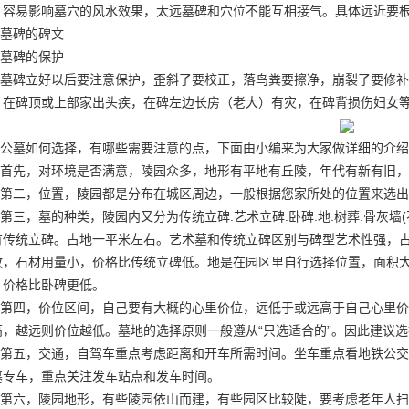
，容易影响墓穴的风水效果，太远墓碑和穴位不能互相接气。具体远近要
墓碑的碑文
墓碑的保护
墓碑立好以后要注意保护，歪斜了要校正，落鸟粪要擦净，崩裂了要修补
，在碑顶或上部家出头疾，在碑左边长房（老大）有灾，在碑背损伤妇女
公墓如何选择，有哪些需要注意的点，下面由小编来为大家做详细的介绍
首先，对环境是否满意，陵园众多，地形有平地有丘陵，年代有新有旧，
第二，位置，陵园都是分布在城区周边，一般根据您家所处的位置来选出
第三，墓的种类，陵园内又分为传统立碑.艺术立碑.卧碑.地.树葬.骨灰
有传统立碑。占地一平米左右。艺术墓和传统立碑区别与碑型艺术性强，
放，石材用量小，价格比传统立碑低。地是在园区里自行选择位置，面积
，价格比卧碑更低。
第四，价位区间，自己要有大概的心里价位，远低于或远高于自己心里价
高，越远则价位越低。墓地的选择原则一般遵从“只选适合的”。因此建议
第五，交通，自驾车重点考虑距离和开车所需时间。坐车重点看地铁公交
墓专车，重点关注发车站点和发车时间。
第六，陵园地形，有些陵园依山而建，有些园区比较陡，要考虑老年人扫