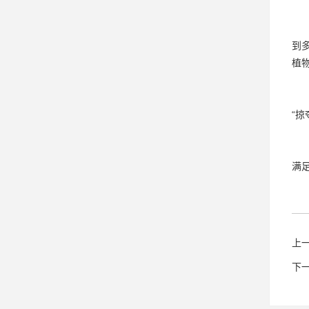
到
植
“
满
上
下