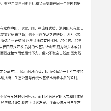
短，有些希望自己逝世后和父母安葬在同一个陵园的需
有龙虎护砂，明堂开阔，朝应峰秀拔，消纳砂水有生旺
就要靠经验来判断；也不可选在龙之过峡处，因为《葬
,所选之穴要避风,尽量寻找没有风或风小的位置。尽量
以梯田形式开发,后排的公墓贴近山壁,易为淋头水或射
伸而搔扰棺木而使后代不安。坐穴不取空亡线度,因为线
定公墓应利用荒山瘠地而建，因而公墓是一个不完整的
小编指出，生态公墓与传统公墓相比有着本质的差别，
不仅有良好的空间环境，而且还有适宜的人文和自然景
、经济和环境新秩序下寻求发展，注重经济发展与生态