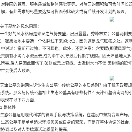
。对陵园的管理，服务质量和整体感觉等等。对陵园的面积和可售时间长
了解，有此需求的尽量要选择可售面积比较大或有后续开发计划的陵园。
关于墓地的风水问题：
一个好的风水格局是来龙之气势要盛，层层叠叠，秀峰林立；公墓两侧要
宜；密集坟地中要选一个依脉线下来的穴位，因为这是龙气旺盛之处。这
》中说过：童断石过独，不可葬也。此外，还要注意：穴要暖(即藏风聚气)
免穴前有小沟而水流直去,成为牵牛水,导致后代损丁破财。因天津墓地大多
水所害,后人易因此而伤丁,破财或患上奇症。太近树木也不佳,因树根的延
空亡会使后人败退。
天津公墓咨询网告诉你生态公墓与传统公墓的本质差别？由于我国政策规
态系统。那么与传统公墓相比生态公墓具有哪些特性？天津公墓咨询网的
要表现在以下四方面：
1.整体性
生态公墓运用现代科学的管理手段与决策系统，在建设中坚持合理布局，
。生态公墓不是单单追求环境优美或自身的繁荣，而是在整体协调的社会
境协调以及对人类殡葬活动质量的提高。