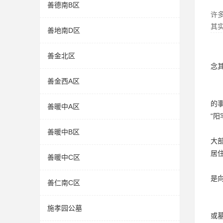
善德南B区
许
其
善地南D区
善金北区
念
善金西A区
的
善暖中A区
“
善暖中B区
大
居
善暖中C区
是
善仁南C区
施孝园公墓
或