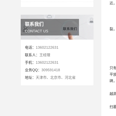
近
联系我们
裂
CONTACT US
电话：
13602122631
联系人：
王经理
手机：
13602122631
只
业务QQ：
309591418
平
地址：
天津市、北京市、河北省
碑
越
扫