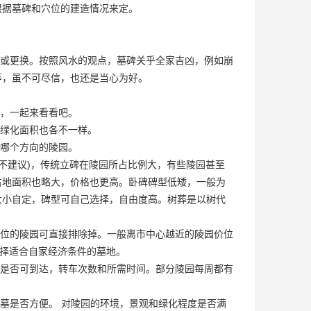
根据墓碑和穴位的建造情况来定。
或更换。按照风水的观点，墓碑关乎全家吉凶，例如崩
等，虽不可尽信，也还是当心为好。
，一起来看看吧。
绿化面积也各不一样。
哪个方向的陵园。
墙(不建议)，传统立碑在陵园所占比例大，有些陵园甚至
占地面积也略大，价格也更高。卧碑碑型低矮，一般为
大小自定，碑型可自己选择，自由度高。树葬是以树代
位的陵园可直接排除掉。一般离市中心越近的陵园价位
选择适合自家经济条件的墓地。
是否可到达，转车次数和所需时间。部分陵园每周都有
墓是否方便。 对陵园的环境，景观和绿化程度是否满