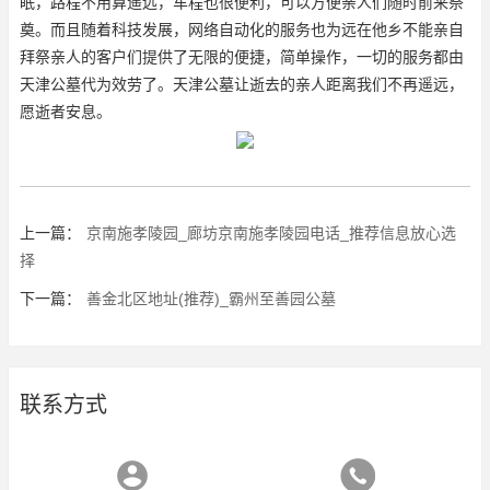
眠，路程不用算遥远，车程也很便利，可以方便亲人们随时前来祭
奠。而且随着科技发展，网络自动化的服务也为远在他乡不能亲自
拜祭亲人的客户们提供了无限的便捷，简单操作，一切的服务都由
天津公墓代为效劳了。天津公墓让逝去的亲人距离我们不再遥远，
愿逝者安息。
上一篇：
京南施孝陵园_廊坊京南施孝陵园电话_推荐信息放心选
择
下一篇：
善金北区地址(推荐)_霸州至善园公墓
联系方式