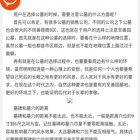
时，要看在什么样的地理位置，虽
用户在选择公墓的时候，需要注意公墓的什么方面呢？
首先可以肯定，有很多公墓的销售公司，不同的公司之下公墓
也会很大的不同
善德南B区
，这也就在于用户的选择上注意
至善园
公墓
，首先就是在这种公墓的选择时，要看在什么样的地理位置，
虽然公墓一般也都是市区周边，但是也不能在地理位置上面过过于
偏僻。
再有就是在公墓的选择过程中，也要要看周边有什么样的环
境，虽然明明知道是一种心理上的安慰，但是任何一个人也都量希
望自己死后的长眠之地有更好的风景，古人就对于风水有更好的要
求，在现在这个时代之内，自然这种要求也是要有的
至善园墓地
，
更好的环境之下，也能证明后代对于长辈的孝敬。
墓碑和墓穴的距离
墓碑和墓穴的距离不能太远，也不能太近，一般是距离穴位的9
寸到6尺之间为宜。记住墓碑和墓穴尽量不要零距离接触，太近，
容易影响墓穴的风水效果，太远墓碑和穴位不能互相接气。具体远
近要根据墓碑和穴位的建造情况来定
至善园陵园
。