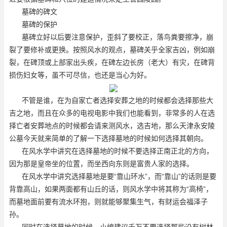
墓碑的碑文
墓碑的保护
墓碑立好以后要注意保护，歪斜了要校正，落鸟粪要擦净，崩
裂了要修补或更换。按照风水的观点，墓碑关乎全家吉凶，例如崩
裂，在碑顶或上部家出头疾，在碑左边长房（老大）有灾，在碑背
损伤妇女等，虽不可尽信，也还是当心为好。
不管是谁，在为自家亡者选择安葬之地的时候都会选择那些大
吉之地，而且在众多的电视电影中我们也能看到，非常多的人在选
择亡者安葬地点的时候都会请来测风水，选吉地，那么天津永安陵
公墓今天就来简单的了解一下选择墓地的时候如何选择其朝向。
在风水学中讲究在选择墓地的时候不要选择正南正北的方向，
因为那是皇帝坐的位置，而坐西向东则是富贵人家的选择。
在风水学中讲究选择墓地是要“靠山环水”，而“靠山”的话则是要
背靠高山，如果两面都有山丘的话，则风水学中将其称为“高椅”，
而墓地面前要有流水环抱，则就能够聚集生气，有财运会福泽子
孙。
同时在选择墓地的时候，小编建议千万不要选择那些没有树林