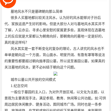
更多些，直观体现在选墓地上
墓地风水不只是墓碑朝向那么简单
很多人买墓地都比较关注风水，认为好的风水能够对子孙后
代、家族运道产生好的影响。但是大部分人对与墓地风水其实并不
了解，人云亦云、寻求心里安慰的家属更多些，直观体现在选墓地
上的反应就是大家都认为朝南向好，那朝南向的墓地一定是好的，
真的是这样吗？
风水其实是一套不断变化的复杂的理论，古人讲究的风水也不
单单是朝向这一个方面，背山面水、明堂开阔、有靠有罩等等说法
的重要性都要超过朝向
施孝园公墓
，所以说
至善园公墓
，如果真的
关注墓地的风水，更不必纠结于朝向这个问题。
城市公墓公共开放的空间模式
1.纪念空间
一般位于墓园的主入口，为对外开放区域，以文化为主题，以
景观为主要表现手法，满足参观、教育、休闲等公共功能。如:可供
周边居民休闲散步、健身活动，图同城市广场。同时也是一条参
观、旅游线路，在学校或旅行社的组织下
至善园墓地
，来到墓园，