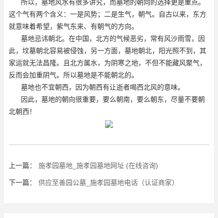
所以，墓地风水有很多讲究，而墓地的朝向的选择更是重点。
这个气有两个含义：一是风势；二是生气，朝气。自古以来，东方
就意味着希望，紫气东来、有朝气的方向。
墓地忌讳朝北。在中国，北方的气候恶劣，常有风沙雨雪，因
此，坟墓朝北容易被侵蚀，另一方面，墓地朝北，阳光照不到，其
家运就无法昌隆。且北方属水，为阴寒之地，不但不能藏风聚气，
反而会加重阴气。所以墓地是不能朝北的。
墓地也不宜朝西，因为朝西有让逝者喝西北风的意味。
因此，墓地的朝向很重要，要么朝南，要么朝东，尽量不要朝
北朝西！
上一篇：
施孝园墓地_施孝园墓地网址 (在线咨询)
下一篇：
供应至善园公墓_施孝园墓地电话（认证商家）