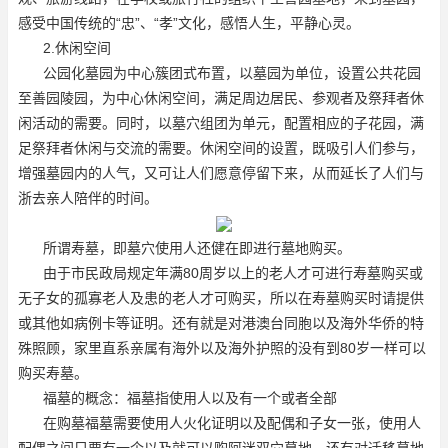
感受中国传统的“忠”、“孝”文化，感悟人生，平静心灵。
2.休闲空间
公园化墓园为中心簇团式布置，以墓园为单位，设置公共花园
至善园陵园
，为中心休闲空间，满足周边居民、参观者及祭拜者休
闲活动的需要。同时，以墓穴组团为单元，配置相应的子花园，满
足祭拜者休闲与交流的需要。休闲空间的设置，既吸引人们参与，
增强墓园内的人气，又可让人们愿意停留下来，从而延长了人们与
浙去亲人陪伴的时间。
所谓寿墓，即墓穴使用人还健在即进行墓地购买。
由于市民政局规定年满80周岁以上的老人才可进行寿墓购买或
无子女的孤寡老人及患的老人才可购买，所以在寿墓购买时请提供
或其他如病例卡等证明。还有就是对港澳台同胞以及海外华侨的特
殊照顾，家里直系亲属有海外以及海外护照的没有到80岁一样可以
购买寿墓。
福墓的概念：福墓指使用人以及有一个或者全部
在购墓福墓需要使用人火化证明以及配偶和子女一张，使用人
配偶之间只要有一个以及就可以购阿迷双穴墓地。还有对迁移墓地