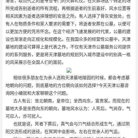
渐舍，取而代之的是专业专门的火葬礼仪。在火葬场这个特定的场
所完成告别逝者的所有流程，再根据逝者的生前喜好，风水位置等
相关因素为逝者选择理想的安息之所。有人选择了骨灰安放处，也
有人在物质条件和家人要求的需要下，将逝者安葬在公墓，以便可
以更加方便的凭吊怀念。在这个经济飞速发展的时代里，公墓的建
设也渐渐走向正规化和规模化。在我国众多的经营性公墓中，天津
墓地的建设可算得上是代表之作，不仅有天津市公墓服务公司提供
的的系列服务，更是将天津墓地的规划列入城市建设中的别具一格
的风采展示在全国人们的面前。
相信很多朋友在为亲人选购天津墓地陵园的时候，都会考虑墓
地朝向的问题，到底墓地的方位朝向该如何选择?今天天津公墓咨
询网小编就和大家聊聊这个问题。
古人有云：坐北朝南，皇帝位；坐西向东，富贵家。而现在的
墓地大多是坐西向东的朝向，墓地风水认为：人死后，气尚存，气
可应人，亦可扰人。
也就是说，死者下葬后，真气会与穴气结合形成生气，通过阴
阳交流形成的途径，在冥冥中会影响，左右在世亲人的气运。