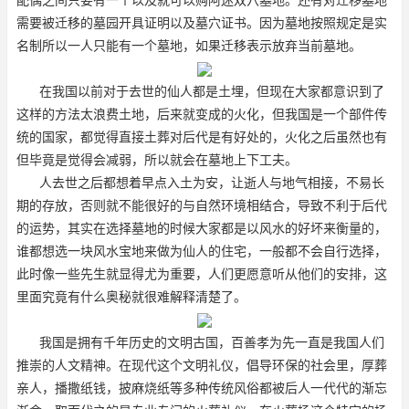
需要被迁移的墓园开具证明以及墓穴证书。因为墓地按照规定是实
名制所以一人只能有一个墓地，如果迁移表示放弃当前墓地。
在我国以前对于去世的仙人都是土埋，但现在大家都意识到了
这样的方法太浪费土地，后来就变成的火化，但我国是一个部件传
统的国家，都觉得直接土葬对后代是有好处的，火化之后虽然也有
但毕竟是觉得会减弱，所以就会在墓地上下工夫。
人去世之后都想着早点入土为安，让逝人与地气相接，不易长
期的存放，否则就不能很好的与自然环境相结合，导致不利于后代
的运势，其实在选择墓地的时候大家都是以风水的好坏来衡量的，
谁都想选一块风水宝地来做为仙人的住宅，一般都不会自行选择，
此时像一些先生就显得尤为重要，人们更愿意听从他们的安排，这
里面究竟有什么奥秘就很难解释清楚了。
我国是拥有千年历史的文明古国，百善孝为先一直是我国人们
推崇的人文精神。在现代这个文明礼仪，倡导环保的社会里，厚葬
亲人，播撒纸钱，披麻烧纸等多种传统风俗都被后人一代代的渐忘