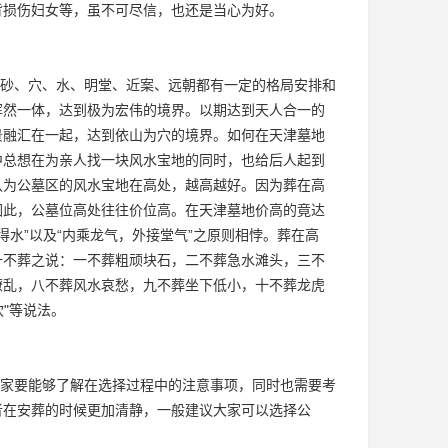
背损伤妇女等，虽不可尽信，也还是当心为好。
砂、穴、水、明堂、近案、远朝都有一定的格局安排和
浑然一体，达到极为宏伟的境界。以期达到天人合一的
景融汇在一起，达到依山为穴的境界。如何在天津墓地
中总想在为亲人找一块风水宝地的同时，也给后人起到
认为公墓区的风水宝地在高处，越高越好。因为葬在高
因此，公墓位高处往往价位高。在天津墓地价高的竟达
得水”以及“内乘龙气，外接堂气”之原则相悖。葬在高
不葬之说：一不葬粗顽块石，二不葬急水滩头，三不
撩乱，八不葬风水哀愁，九不葬坐下低小，十不葬龙虎
"等说法。
家要能够了解在选择过程中的注意事项，同时也需要考
者在安葬的时候更加清静，一般建议大家可以选择公