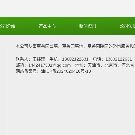
公司介绍
产品中心
新闻资讯
公司认
本公司从事
至善园公墓
、
至善园墓地
、
至善园陵园
的咨询服务和
联系人：王经理 手机：13602122631 电话：1360212263
邮箱：1442417301@qq.com 地址：天津市、北京市、河北省
网站备案号：津ICP备2024020418号-13