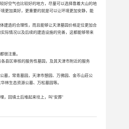
较好空气也比较好的地方，尽量可以选择靠着大山的地
环境更加美好，更重要的就是可以让环境更加安静，能
体建造的合理性，而且能够让天津墓园价格定位更加合
的实际情况以及后续的建造设施的完善，这都能够带来
都很注重。
有各县区审核的服务性墓园，及其天津市附近的服务
公墓，常青墓园，天津市憩园、万佛园、金币山莊公
东华林生态资源公墓、万松墓园等。
埋，回填土后堆起来坟上，叫“安葬”