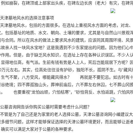
，例如崩裂，在碑顶或上部家出头疾，在碑左边长房（老大）有灾，在碑
天津墓地风水的选择注意事项
天津墓地风水，包括的方面很多。在选址上重视风水方面的考虑，对龙、
究，包括基址的地质、水文、朝向、土壤的要求，尤其是与自然山川景观
调与合同。所以在风水的做法上要求风水的建筑，应该同其周围环境、风
已故亲人找一块风水宝地？这是我遇到不少东家提出的问题。因为他们心
护作用。但是，由于缺乏风水知识，在选址上存在各种认识误区。不少人
，显得地位高，有气派。生前有钱有势是人上人，死后岂能屈居下方呢？
30万元左右。其实，位高处往往没有护砂，独阳不长，孤阴不生。与“藏风
，生气不聚，八方受风，哪能藏风得水？ 再就是不要犯忌。如古时有十
深谷绝境；四不葬孤独山头，葬神前庙后，六不葬左右休囚，七不葬山冈
头。 也要重视"龙怕凶顽，穴怕枯寒"，"砂怕背反、水怕返跳，穴怕风吹
公墓咨询网告诉你购买公墓时需要考虑什么问题？
不管是为了自己还是为家里的老人选择公墓，天津公墓咨询网小编建议大
很多细节问题，这样才能够保证选择的天津公墓环境更好，而且能够让逝
，确实可以满足大家对于公墓的各种要求。