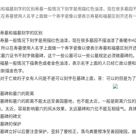
墓和福墓刻字的区别寿墓一般情况下刻字是用描红色油漆，现在很多墓园
以在寿墓使用人名字上面做一个寿字瓷像以便表示寿墓和福墓区别开还有
寿墓和福墓刻字的区别
寿墓一般情况下刻字是用描红色油漆，现在很多墓园不描油漆了
善暖中A
，所以在寿墓使用人名字上面做一个寿字瓷像以便表示寿墓和福墓区别开
拿墓穴证书不刻字做墓碑，这个一些公墓可以一些公墓规定必须做墓碑的
福墓一般情况下描黄色或者金色油漆，表示名字上面的人已经亡故以便和
重新描金色字。
对于亡故的子女有人问是不是可以刻字在墓碑上面，答：可以的但是为了
墓碑和墓穴的距离
墓碑和墓穴的距离不能太远
至善园墓地
，也不能太近，一般是距离穴位的
触，太近，容易影响墓穴的风水效果，太远墓碑和穴位不能互相接气。具
墓碑的碑文
墓碑的保护
墓碑立好以后要注意保护，歪斜了要校正，落鸟粪要擦净
至善园陵园
，崩