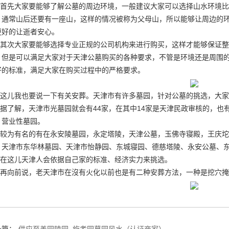
首先大家要能够了解公墓的周边环境，一般建议大家可以选择山水环境比
，通常山后还要有一座山，这样的情况被称为父母山，所以能够让周边的
更好的让逝者安心。
其次大家要能够选择专业正规的公司机构来进行购买，这样才能够保证整
，但是可以满足大家对于天津公墓购买的各种要求，不管是环境还是周围
好的标准，满足大家在购买过程中的严格要求。
这儿我也要说一下有关安葬。天津市有许多墓园，针对公墓的挑选，大家
据了解，天津市光墓园就会有44家，在其中14家是天津民政审核的，也
，营业性墓园。
较为有名的有在永安陵墓园，永定塔陵，天津公墓，玉佛寺寝殿，王庆坨
、天津市东华林墓园、天津市怡静园、东城寝园、德慈塔陵、永安公墓、
在这儿天津人会依据自己家的标准、经济实力来挑选。
再向前说，老天津市在沒有火化以前也是有二种安葬方法，一种是挖穴掩