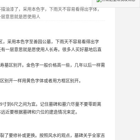
不描油漆了，采用本色字，下雨天不容易看得出字体，
一层意思就是愿使用人
区
，采用本色字
至善园公墓
，下雨天不容易看得出字
还有一层意思就是愿使用人长寿。很多人买好墓地后直
。
寿墓区别开。金色字一般价格高一些，几年以后一样需
区别开一样用黄色字体或者用方框区别开。
9寸到6尺之间为宜。记住墓碑和墓穴尽量不要零距离
体远近要根据墓碑和穴位的建造情况来定。
裂了要修补或更换。按照风水的观点，墓碑关乎全家吉