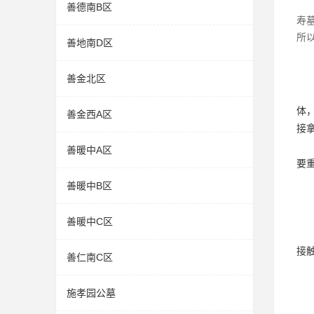
善德南B区
寿
所
善地南D区
善金北区
体
善金西A区
接
善暖中A区
要
善暖中B区
善暖中C区
接
善仁南C区
施孝园公墓