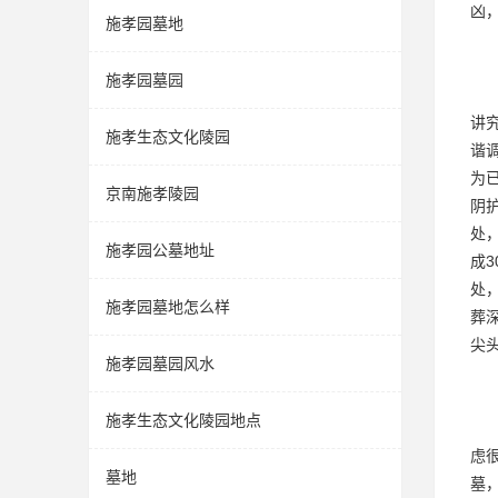
凶
施孝园墓地
施孝园墓园
讲
施孝生态文化陵园
谐
为
京南施孝陵园
阴
处
施孝园公墓地址
成
处
施孝园墓地怎么样
葬
尖
施孝园墓园风水
施孝生态文化陵园地点
虑
墓地
墓