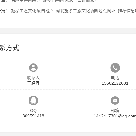
一篇：
供应至善园陵园_施孝园墓园风水（认证商家）
一篇：
施孝生态文化陵园地点_河北施孝生态文化陵园地点网址_推荐信息
系方式
联系人
电话
王经理
13602122631
QQ
邮箱
309591418
1442417301@qq.co