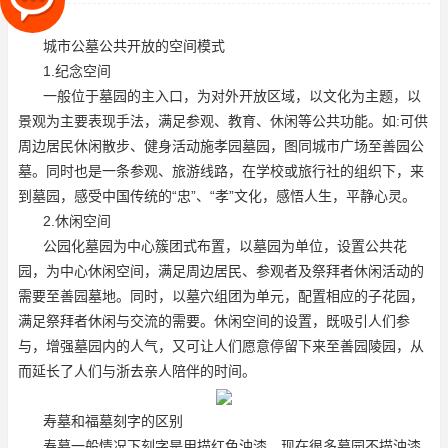
动，图同城市广场。同时也
城市公墓公共开放的空间模式
1.纪念空间
一般位于墓园的主入口，为对外开放区域，以文化为主题，以
景观为主要表现手法，满足参观、教育、休闲等公共功能。如:可供
周边居民休闲散步、健身活动
施孝园墓园
，图同城市广场
至善园公
墓
。同时也是一条参观、旅游线路，在学校或旅行社的组织下，来
到墓园，感受中国传统的“忠”、“孝”文化，感悟人生，平静心灵。
2.休闲空间
公园化墓园为中心簇团式布置，以墓园为单位，设置公共花
园，为中心休闲空间，满足周边居民、参观者及祭拜者休闲活动的
需要
至善园墓地
。同时，以墓穴组团为单元，配置相应的子花园，
满足祭拜者休闲与交流的需要。休闲空间的设置，既吸引人们参
与，增强墓园内的人气，又可让人们愿意停留下来
至善园陵园
，从
而延长了人们与浙去亲人陪伴的时间。
寿墓和福墓刻字的区别
寿墓一般情况下刻字是用描红色油漆，现在很多墓园不描油漆