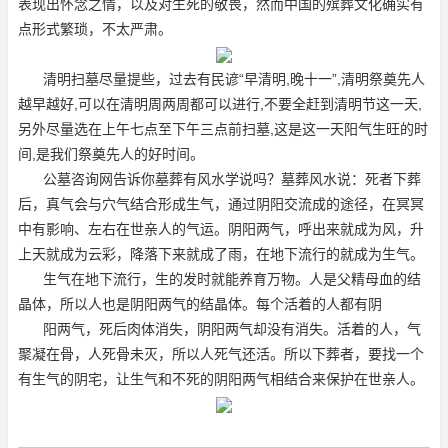
表现出怀念之情，以及对生死的敬畏，然而中国的殡葬文化确实有
点形式繁琐，不太严肃。
清明扫墓尽量提些，过去有民谚“早清明,晚十一”,清明祭奠先人
越早越好,可以在清明周两周都可以进行,不要全赶到清明节这一天,
另外尽量选在上午七点至下午三点前扫墓,这是这一天阳气生旺的时
间,是我们祭奠先人的好时间。
公墓咨询网告诉你墓葬有风水学说吗？墓葬风水说：死者下葬
后，真气会与穴气结合形成生气，通过阴阳交流成的途径，在冥冥
中有影响、左右在世亲人的气运。阴阳两气，呼出来就成为风，升
上天就成为云彩，降落下来就成了雨，在地下流行的就成为生气。
生气在地下流行，生的发时就能养育万物。人是父精母血的结
晶体，所以人也是阴阳两气的结晶体。每个活着的人都有阴
阳两气，死后肉体消失，阴阳两气却没有消失。活着的人，气
聚凝在骨，人死骨未灭，所以人死气还活。所以下葬者，要找一个
有生气的阴宅，让生气和不死的阴阳两气相结合来保护在世亲人。