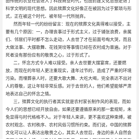
由传统的农业社会进入了科技商业时代，也由封建文化思想走进了
科学文明的现代思想。因此殡葬文化好像正在被因为过于繁琐与形
式，正在被这个时代、被年轻一代所抛弃。
然而年轻一代的纷纷留言：现在的殡葬文化真得难以接受，主
要有几个原因：一，办理丧事过于形式主义，过于铺张浪费，亲属
们、邻居们平时都不怎么走动，人去世了才在前面号啕大哭，而且
大做法事、大摆歌舞、花钱哭坟等事情已经在农村成为普遍。对于
死者没有那份应有的敬畏之心，过于形式了。
二，怀念方式令人难以接受。亲人去世要大摆宴席，还要燃
放，而现在的年轻人更注重现实，逢年过节的，造成了严重的环境
污染。而埋葬亲人时，还要大歌大舞、大吃大喝，完全表达不出对
人的尊敬，这让年轻非常反感。对于去世的人，他们希望能够严肃
地表达自己的怀念之情。
三，殡葬文化的执行者其实就是农村家长制作风的表现，而如
今人们的思想已经开放自由，如果还要遵循原来的那一套规矩，未
免显得与时代格格不入。对于年轻人来讲，更不喜欢这种束缚，被
农村观念、农村秩序、农村风俗习惯所约束。而们说，中国的殡葬
文化可以让人表达出敬畏之心，其实人去世后，身边的亲人自然会