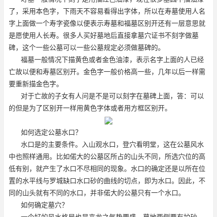
了，采用本色字，下雨天不容易看得出字体，所以在寿墓使用人名
字上面做一个寿字瓷像以便表示寿墓和福墓区别开还有一层意思就
是愿使用人长寿。很多人买好墓地后直接拿墓穴证书不刻字做墓
碑，这个一些公墓可以一些公墓规定必须做墓碑的。
福墓一般情况下描黄色或者金色油漆，表示名字上面的人已经
亡故以便和寿墓区别开。金色字一般价格高一些，几年以后一样需
要重新描金色字。
对于亡故的子女有人问是不是可以刻字在墓碑上面，答：可以
的但是为了区别开一样用黄色字体或者用方框区别开。
如何选定公墓水口？
水口是的主要条件。入山观水口，登穴看明堂，这在公墓风水
中也照样通用。比如偌大的公墓区所占的山头不同，所选穴位的高
低有别，就产生了水口不尽相同的现象。水口的确定还是以所在位
置的水平线与罗城缺口水口砂的曲线的切点，即为水口。因此，不
同的山头就有不同的水口，并非偌大的公墓只有一个水口。
如何确定墓穴？
一个好的风水格局也是来龙之气势要盛，墓地两侧要有护砂，