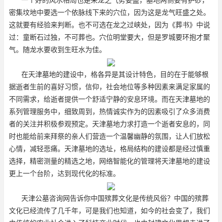
密集坟地中要选一个依脉线下来的穴位，因为这是龙气旺盛之处。
这就要有经验来判断。也不可选在龙之过峡处，因为《葬书》中说
过：童断石过独，不可葬也。穴位明堂要大，但是罗城要环抱才聚
气。随龙水要收到生旺水为佳。
在天津墓地的建设中，格各异是其设计特色，目的在于能够根
据逝者生前的喜好习惯，信仰，社会地位等多种因素来满足家属的
不同需求，给逝者提供一个舒适宁静的安息环境。而在天津墓地的
系列管理服务中，细致周到，热情诚实作为的因素吸引了众多消费
者的关注并积极参观预定。天津墓地力求打造一个逝者安息的，同
时也能给前来拜祭的亲人们营造一个温馨幽静的氛围，让人们放松
心情，减轻悲痛。天津墓地的选址，格局结构的建设都是经过慎重
选择，精密测量的精选之地，网络智能化的管理将天津墓地的建设
更上一个台阶，达到现代化的标准。
天津公墓咨询网告诉你中国殡葬文化是传统风俗？中国的殡葬
文化已经流传了几千年，可是我们也知道，如今的社会变了，我们