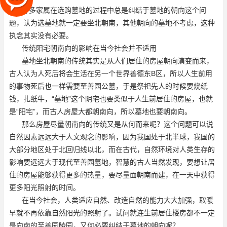
许多家属在选购墓地的过程中总是纠结于墓地的朝向这个问
题，认为选墓地就一定要坐北朝南，其他朝向的墓地不考虑，这种
执念其实没有必要。
传统阳宅朝南向的影响在当今社会并不适用
墓地坐北朝南的传统其实是从人们居住的房屋朝向演变而来，
古人认为人死后将会生活在另一个世界
善德东B区
，所以人生前用
的事物死后也一样需要
至善园公墓
，于是祭祀先人的时候要烧纸
钱，扎纸牛，“墓地”这个阴宅也要类似于人生前居住的房屋，也就
是“阳宅”，而古人房屋大都朝南向，所以墓地也要朝南向。
那么房屋尽量朝南向的传统又是从何而来呢？这个问题可以说
自然因素远远大于人文观念的影响，因为我国处于北半球，我国的
大部分地区处于北回归线以北，而在古代，自然环境对人类生存的
影响要远远大于现代
至善园墓地
，智慧的古人当然发现，要想让居
住的房屋能够获得更多的热量，要尽量面朝南而建，在一天中获得
更多阳光照射的时间。
在当今社会，人类适应自然、改造自然的能力大大加强，取暖
早就不再依靠自然阳光的照射了。试问就连生前居住楼房都不一定
是向南的
至善园陵园
，又何必要纠结于墓地的朝向呢？