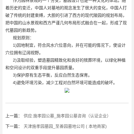
作为园林景观的一个分支，墓园设计也是一种文化的体现。随
着历史的变迁，中国人对墓地的观念发生了很大的变化，中国人打
破了传统的封建束缚，大胆的引进了西方的现代陵园的规划布局，
把中国的山水景观和西方严谨几何布局形式融合在一起，形成了现
代墓园的新趋势。
规划原则：
1)因地制宜，符合风水穴位意向，并在可能的情况下，使设计
穴位拥有辽阔视野。
2)汲取经验，塑造墓园精致化和良好的殡葬环境，以绿化种植
和空问设计的双重手段提升墓园质量。
3)保护原有生态平衡，反应白然生态保育。
4)避免环境污染，减少工程对白然环境可能造成的破坏。
上一篇：
供应:施孝园公墓_施孝园公墓咨询（认证企业）
下一篇：
天津施孝园墓园_至善园墓地公司 ( 本地商家)