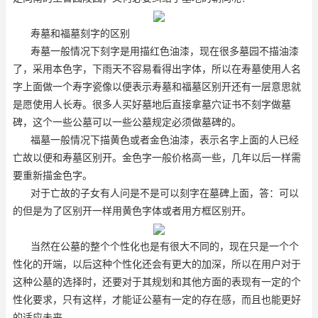
寿墓和福墓刻字的区别
寿墓一般情况下刻字是用描红色油漆，现在很多墓园不描油漆
了，采用本色字，下雨天不容易看得出字体，所以在寿墓使用人名
字上面做一个寿字瓷像以便表示寿墓和福墓区别开还有一层意思就
是愿使用人长寿。很多人买好墓地后直接拿墓穴证书不刻字做墓
碑，这个一些公墓可以一些公墓规定必须做墓碑的。
福墓一般情况下描黄色或者金色油漆，表示名字上面的人已经
亡故以便和寿墓区别开。金色字一般价格高一些，几年以后一样需
要重新描金色字。
对于亡故的子女有人问是不是可以刻字在墓碑上面，答：可以
的但是为了区别开一样用黄色字体或者用方框区别开。
当然在公墓的整个个性化也是有很大不同的，现在只是一个个
性化的开端，以后这种个性化还会有更大的加深，所以在用户对于
这种公墓的选择时，还要对于其规划和其他方面的表现有一定的个
性化要求，只有这样，才能证公墓有一定的存在感，而且也能更好
的适应未来。