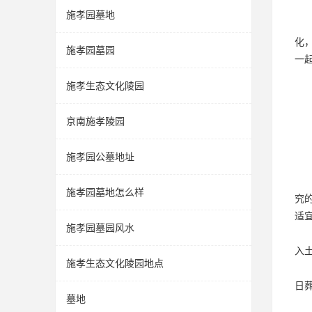
施孝园墓地
化
施孝园墓园
一
施孝生态文化陵园
京南施孝陵园
施孝园公墓地址
施孝园墓地怎么样
究
适
施孝园墓园风水
入
施孝生态文化陵园地点
日
墓地