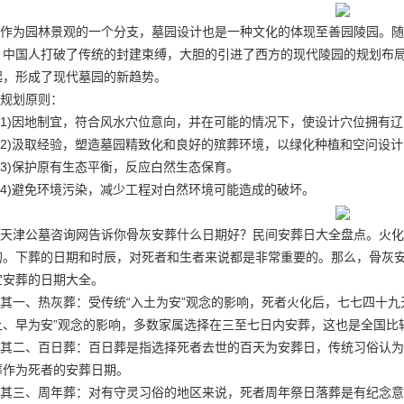
作为园林景观的一个分支，墓园设计也是一种文化的体现
至善园陵园
。随
，中国人打破了传统的封建束缚，大胆的引进了西方的现代陵园的规划布
起，形成了现代墓园的新趋势。
规划原则：
1)因地制宜，符合风水穴位意向，并在可能的情况下，使设计穴位拥有
2)汲取经验，塑造墓园精致化和良好的殡葬环境，以绿化种植和空问设
3)保护原有生态平衡，反应白然生态保育。
4)避免环境污染，减少工程对白然环境可能造成的破坏。
天津公墓咨询网告诉你骨灰安葬什么日期好？民间安葬日大全盘点。火化
的。下葬的日期和时辰，对死者和生者来说都是非常重要的。那么，骨灰
宜安葬的日期大全。
其一、热灰葬：受传统“入土为安”观念的影响，死者火化后，七七四十九
土、早为安”观念的影响，多数家属选择在三至七日内安葬，这也是全国比
其二、百日葬：百日葬是指选择死者去世的百天为安葬日，传统习俗认为
葬作为死者的安葬日期。
其三、周年葬：对有守灵习俗的地区来说，死者周年祭日落葬是有纪念意