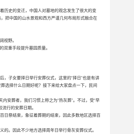
着历史的变迁，中国人对墓地的观念发生了很大的变
局，把中国的山水景观和西方严谨几何布局形式融合在
辽阔视野。
计的双重手段提升墓园质量。
后，子女要择日举行安葬仪式，这里的“择日”也是有讲
安葬选择什么日期好呢？接下来给大家盘点一下，民间
天内安葬者，我们习惯上称之为“热灰葬”。不过，受“早
较流行的安葬日期。
百日祭结束，象征着葬期的结束，因此多数地区选择百
义的。因此不少地方选择周年日举行骨灰安葬仪式。