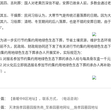
其四、吉利葬：国人对老黄历深信不疑，安葬已故亲人前，多数会通过老黄
。
其五、干燥葬：民间习俗认为，大寒节气是传统迁墓落葬的日期。因为大
其六、习俗葬：清明、冬至期间的后八落葬，也是不错的安葬日期，由于
”。
为进一步实行节约集约用地绿色生态下葬，节省土壤资源，维护生态环
前不久，民政局、财政局协同还下发了有关进行节约集约用地绿色生态下
约集约用地绿色生态下葬承办人开展奖补，实际规范为：
1.对报名参加节约集约用地绿色生态下葬的承办人给与每具骨灰盒一千元
2.对火化后立即挑选报名参加节约集约用地绿色生态下葬的承办人再补助
存）。
一篇：
【善暖中B区地址】，联系方式，（电话咨询）
一篇：
天津施孝园墓园服务商_至善园墓地网址__施孝园墓园地址