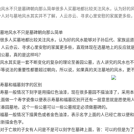
地风水不只是墓碑朝向那么简单很多人买墓地都比较关注风水，认为好的
分人对与墓地风水其实并不了解，人云亦云、寻求心里安慰的家属更多些
墓地风水不只是墓碑朝向那么简单
很多人买墓地都比较关注风水，认为好的风水能够对子孙后代、家族运道
，人云亦云、寻求心里安慰的家属更多些，直观体现在选墓地上的反应就
园公墓
，真的是这样吗？
风水其实是一套不断变化的复杂的理论
至善园公墓
，古人讲究的风水也不
等等说法的重要性都要超过朝向，所以说，如果真的关注墓地的风水，更
寿墓和福墓刻字的区别
寿墓一般情况下刻字是用描红色油漆，现在很多墓园不描油漆了，采用本
上面做一个寿字瓷像以便表示寿墓和福墓区别开还有一层意思就是愿使用
至善园墓地
，这个一些公墓可以一些公墓规定必须做墓碑的。
福墓一般情况下描黄色或者金色油漆，表示名字上面的人已经亡故以便和
重新描金色字。
对于亡故的子女有人问是不是可以刻字在墓碑上面，答：可以的但是为了