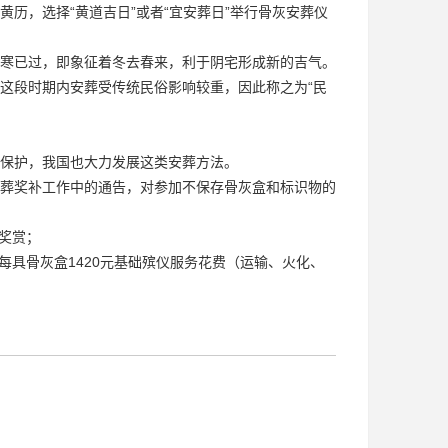
历，选择“黄道吉日”或者“宜安葬日”举行骨灰安葬仪
寒已过，即象征着冬去春来，利于阴宅形成新的吉气。
这段时期内安葬受传统民俗影响较重，因此称之为“民
境保护，我国也大力发展这类安葬方法。
葬奖补工作中的通告，对参加不保存骨灰盒和标识物的
奖赏；
每具骨灰盒1420元基础殡仪服务花费（运输、火化、