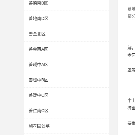
善德南B区
墓
部
善地南D区
善金北区
解
善金西A区
孝
善暖中A区
罩
善暖中B区
善暖中C区
字
碑
善仁南C区
要
施孝园公墓