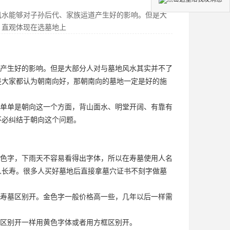
风水能够对子孙后代、家族运道产生好的影响。但是大
，直观体现在选墓地上
产生好的影响。但是大部分人对与墓地风水其实并不了
是大家都认为朝南向好，那朝南向的墓地一定是好的
施
单单是朝向这一个方面，背山面水、明堂开阔、有靠有
不必纠结于朝向这个问题。
色字，下雨天不容易看得出字体，所以在寿墓使用人名
人长寿。很多人买好墓地后直接拿墓穴证书不刻字做墓
寿墓区别开。金色字一般价格高一些，几年以后一样需
区别开一样用黄色字体或者用方框区别开。