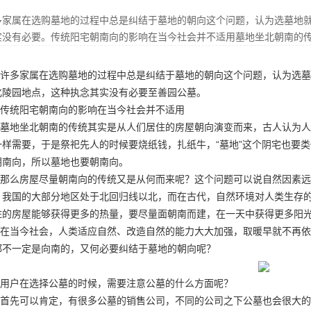
多家属在选购墓地的过程中总是纠结于墓地的朝向这个问题，认为选墓地
实没有必要。传统阳宅朝南向的影响在当今社会并不适用墓地坐北朝南的
许多家属在选购墓地的过程中总是纠结于墓地的朝向这个问题，认为选墓
化陵园地点
，这种执念其实没有必要
至善园公墓
。
传统阳宅朝南向的影响在当今社会并不适用
墓地坐北朝南的传统其实是从人们居住的房屋朝向演变而来，古人认为人
一样需要，于是祭祀先人的时候要烧纸钱，扎纸牛，“墓地”这个阴宅也要类
朝南向，所以墓地也要朝南向。
那么房屋尽量朝南向的传统又是从何而来呢？这个问题可以说自然因素远
，我国的大部分地区处于北回归线以北，而在古代，自然环境对人类生存
住的房屋能够获得更多的热量，要尽量面朝南而建，在一天中获得更多阳
在当今社会，人类适应自然、改造自然的能力大大加强，取暖早就不再依
都不一定是向南的，又何必要纠结于墓地的朝向呢？
用户在选择公墓的时候，需要注意公墓的什么方面呢？
首先可以肯定，有很多公墓的销售公司，不同的公司之下公墓也会很大的