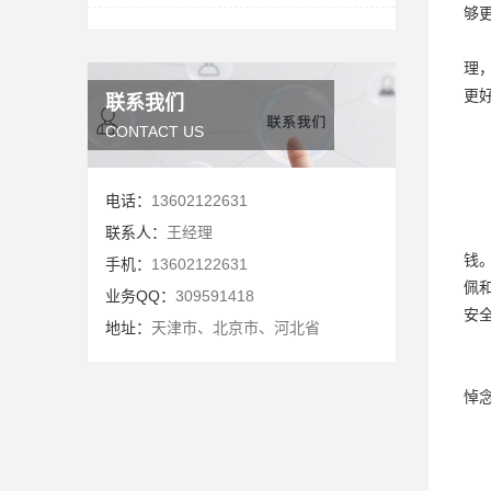
够
理
更
联系我们
CONTACT US
电话：
13602122631
联系人：
王经理
钱
手机：
13602122631
佩
业务QQ：
309591418
安
地址：
天津市、北京市、河北省
悼