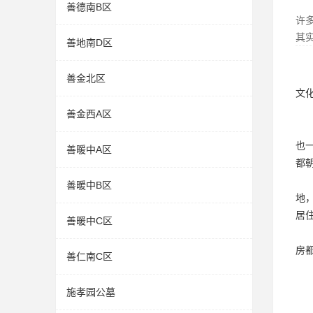
善德南B区
许
其
善地南D区
善金北区
文
善金西A区
也
善暖中A区
都
善暖中B区
地
居
善暖中C区
房
善仁南C区
施孝园公墓