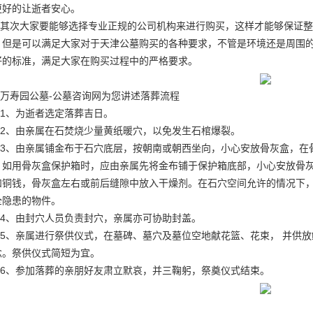
更好的让逝者安心。
其次大家要能够选择专业正规的公司机构来进行购买，这样才能够保证整
，但是可以满足大家对于天津公墓购买的各种要求，不管是环境还是周围
好的标准，满足大家在购买过程中的严格要求。
万寿园公墓-公墓咨询网为您讲述落葬流程
1、为逝者选定落葬吉日。
2、由亲属在石焚烧少量黄纸暖穴，以免发生石棺爆裂。
3、由亲属铺金布于石穴底层，按朝南或朝西坐向，小心安放骨灰盒，在
。如用骨灰盒保护箱时，应由亲属先将金布铺于保护箱底部，小心安放骨
和铜钱，骨灰盒左右或前后缝隙中放入干燥剂。在石穴空间允许的情况下
全隐患的物件。
4、由封穴人员负责封穴，亲属亦可协助封盖。
5、亲属进行祭供仪式，在墓碑、墓穴及墓位空地献花篮、花束， 并供
念。祭供仪式简短为宜。
6、参加落葬的亲朋好友肃立默哀，并三鞠躬，祭奠仪式结束。