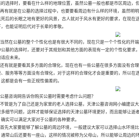
墓的选择时，要看在什么样的地理位置，虽然公墓一般也都是市区周边，
再有就是在公墓的选择过程中，也要要看周边有什么样的环境，虽然明明
己死后的长眠之地有更好的风景，古人就对于风水有更好的要求，在现在
下，也能证明后代对于长辈的孝敬。
当然在公墓的整个个性化也是有很大不同的，现在只是一个个性化的开端
种公墓的选择时，还要对于其规划和其他方面的表现有一定的个性化要求
的适应未来。
还有就是要看其多方面的合理化，现在也有一些公墓在很多方面没有合理
费、服务等等方面没有合理化，对于这样的合理化才会是重要的，所以在
，这都是会有一些正规性偏差的。
公墓咨询网告诉你购买公墓时需要考虑什么问题？
不管是为了自己还是为家里的老人选择公墓，天津公墓咨询网小编建议大
很多细节问题，这样才能够保证选择的天津公墓环境更好，而且能够让逝
，确实可以满足大家对于公墓的各种要求。
首先大家要能够了解公墓的周边环境，一般建议大家可以选择山水环境比
，通常山后还要有一座山，这样的情况被称为父母山，所以能够让周边的