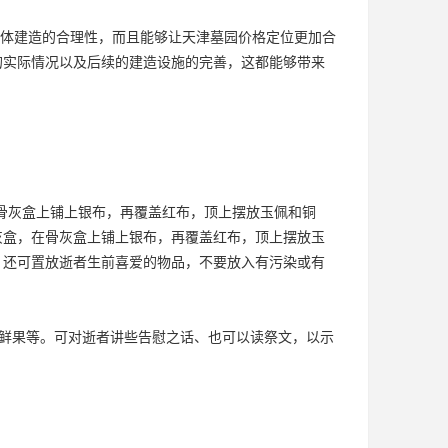
体建造的合理性，而且能够让天津墓园价格定位更加合
的实际情况以及后续的建造设施的完善，这都能够带来
骨灰盒上铺上银布，再覆盖红布，顶上摆放玉佩和铜
灰盒，在骨灰盒上铺上银布，再覆盖红布，顶上摆放玉
，还可置放逝者生前喜爱的物品，不要放入有污染或有
放鲜果等。可对逝者讲些告慰之话、也可以读祭文，以示