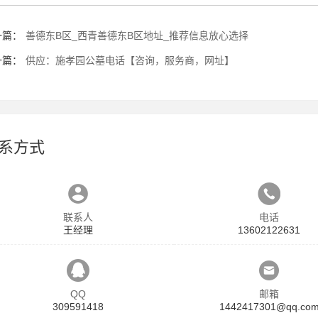
一篇：
善德东B区_西青善德东B区地址_推荐信息放心选择
一篇：
供应：施孝园公墓电话【咨询，服务商，网址】
系方式
联系人
电话
王经理
13602122631
QQ
邮箱
309591418
1442417301@qq.co