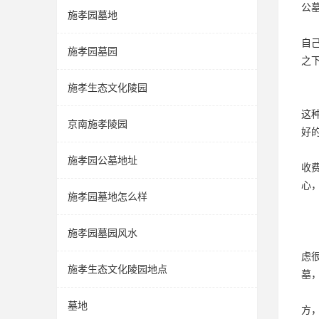
公
施孝园墓地
自
施孝园墓园
之
施孝生态文化陵园
这
京南施孝陵园
好
施孝园公墓地址
收
心
施孝园墓地怎么样
施孝园墓园风水
虑
施孝生态文化陵园地点
墓
墓地
方