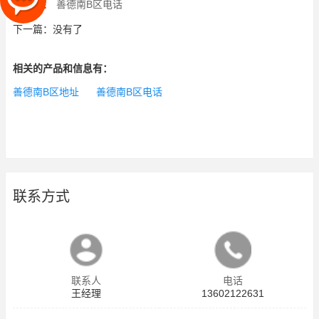
上一篇：
善德南B区电话
下一篇：没有了
相关的产品和信息有：
善德南B区地址
善德南B区电话
联系方式
联系人
电话
王经理
13602122631