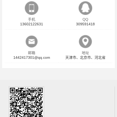
手机
QQ
13602122631
309591418
邮箱
地址
1442417301@qq.com
天津市、北京市、河北省