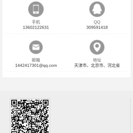
手机
QQ
13602122631
309591418
邮箱
地址
1442417301@qq.com
天津市、北京市、河北省