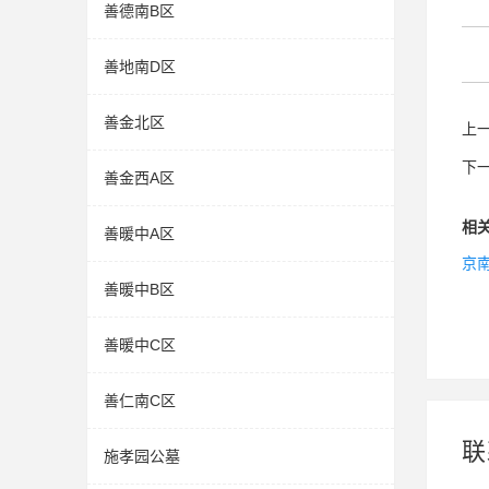
善德南B区
善地南D区
善金北区
上
下
善金西A区
相
善暖中A区
京
善暖中B区
善暖中C区
善仁南C区
联
施孝园公墓