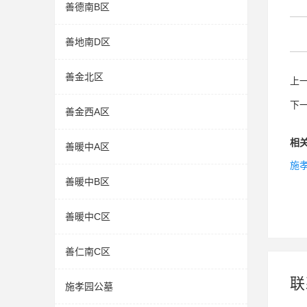
善德南B区
善地南D区
善金北区
上
下
善金西A区
相
善暖中A区
施
善暖中B区
善暖中C区
善仁南C区
联
施孝园公墓