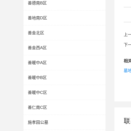
善德南B区
善地南D区
善金北区
上
下
善金西A区
相
善暖中A区
墓
善暖中B区
善暖中C区
善仁南C区
联
施孝园公墓